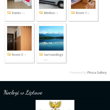
Events
Minibus
Room 1
(16)
(5)
(8)
Room 3
Surroundings
(7)
(41)
Powered by
Phoca Gallery
Noclegi w Liptowe