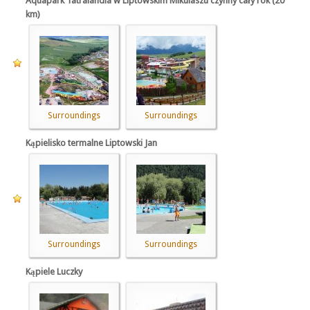
Aquapark Tatralandia w Liptowskim Mikulaszu czynny cały rok (20
km)
Surroundings
Surroundings
Kąpielisko termalne Liptowski Jan
Surroundings
Surroundings
Kąpiele Luczky