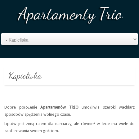
Kąpieliska
Dobre położenie
Apartamenów TRIO
umożliwia szeroki wachlarz
sposobów spędzenia wolnego czasu.
Liptów jest zimą rajem dla narciarzy, ale również w lecie ma wiele do
zaoferowania swoim gościom.