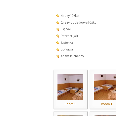
4 razy łóżko
2 razy dodatkowe łóżko
TV, SAT
internet ,WiFi
łazienka
ubikacja
aneks kuchenny
Room 1
Room 1