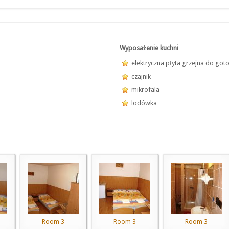
Wyposażenie kuchni
elektryczna płyta grzejna do got
czajnik
mikrofala
lodówka
Room 3
Room 3
Room 3