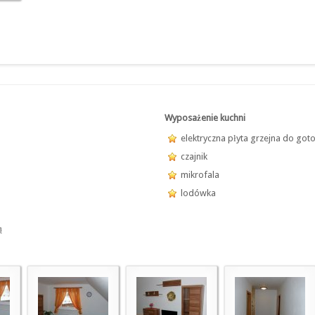
Wyposażenie kuchni
elektryczna płyta grzejna do got
czajnik
mikrofala
lodówka
ą