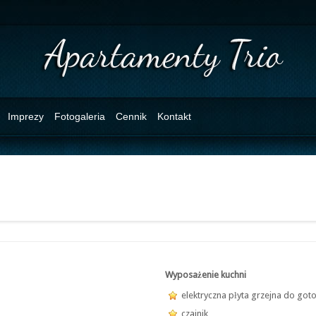
Imprezy
Fotogaleria
Cennik
Kontakt
Wyposażenie kuchni
elektryczna płyta grzejna do got
czajnik