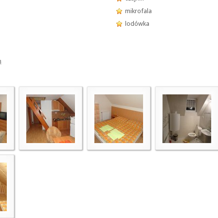
mikrofala
lodówka
ą