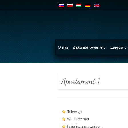
O nas
Zakwaterowanie
Zajęcia
Apartament 1
Telewizja
Wi-Fi Internet
łazienka z prysznicem