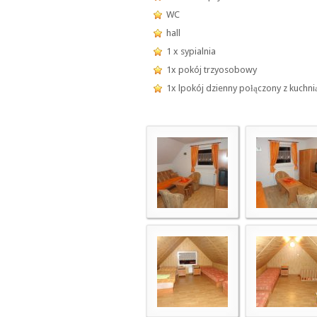
WC
hall
1 x sypialnia
1x pokój trzyosobowy
1x lpokój dzienny połączony z kuchni