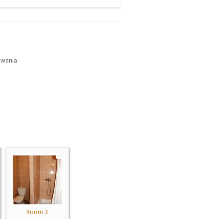
owania
Room 3