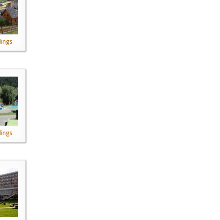
ings
ings