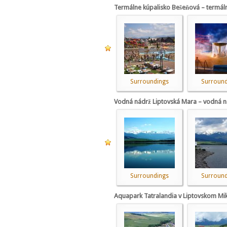
Termálne kúpalisko Bešeňová – termáln
Surroundings
Surround
Vodná nádrž Liptovská Mara – vodná n
Surroundings
Surround
Aquapark Tatralandia v Liptovskom Mik