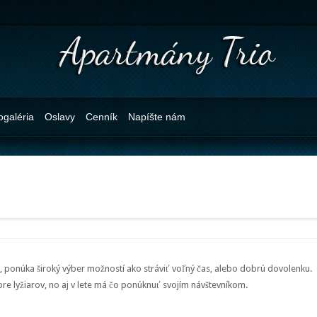
ogaléria
Oslavy
Cenník
Napíšte nám
, ponúka široký výber možností ako stráviť voľný čas, alebo dobrú dovolenku.
e lyžiarov, no aj v lete má čo ponúknuť svojím návštevníkom.