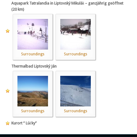
Aquapark Tatralandia in Liptovský Mikuláš – ganzjährig geöffnet
(20 km)
Surroundings
Surroundings
Thermalbad Liptovský Ján
Surroundings
Surroundings
Kurort “ Lúčky”