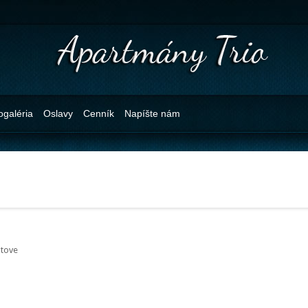
ogaléria
Oslavy
Cenník
Napíšte nám
ptove