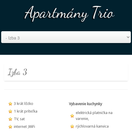
Izba 3
3 krát lôžko
Vybavenie kuchynky
1 krát príteľka
elektrická platnička na
varenie,
TV, sat
rýchlovarná kanvica
internet ,WiFi