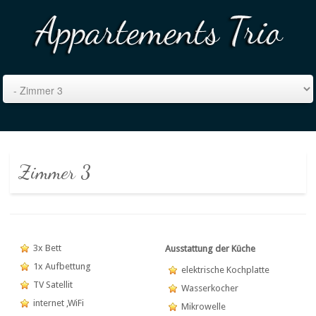
Zimmer 3
3x Bett
Ausstattung der Küche
1x Aufbettung
elektrische Kochplatte
TV Satellit
Wasserkocher
internet ,WiFi
Mikrowelle